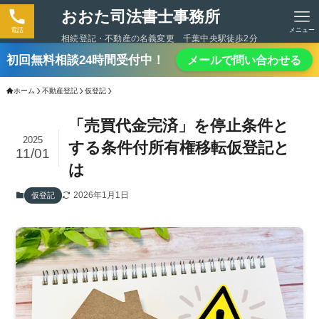
おおた司法書士事務所
電話
メニュー
相続登記・不動産の名義変更 千葉中央駅徒歩2分
初回無料相談24時間受付中！
メールで問い合わせる
ホーム
不動産登記
仮登記
「売買代金完済」を停止条件と
2025
する条件付所有権移転仮登記と
11/01
は
2026年1月1日
仮登記