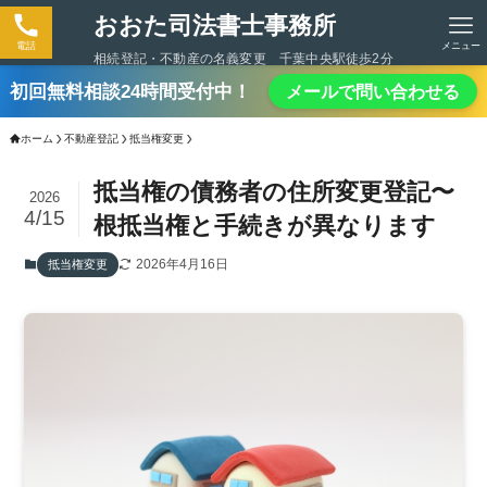
おおた司法書士事務所
電話
メニュー
相続登記・不動産の名義変更 千葉中央駅徒歩2分
初回無料相談24時間受付中！
メールで問い合わせる
ホーム
不動産登記
抵当権変更
抵当権の債務者の住所変更登記〜
2026
4/15
根抵当権と手続きが異なります
2026年4月16日
抵当権変更